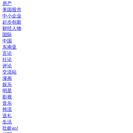
房产
美国股市
中小企业
起步创新
财经人物
国际
中国
东南亚
言论
社论
评论
交流站
漫画
娱乐
明星
影视
音乐
韩流
送礼
生活
壮龄go!