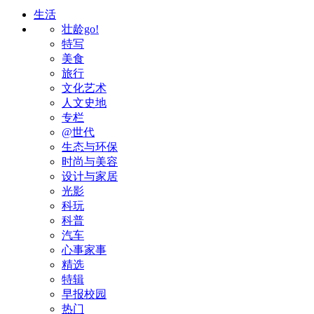
生活
壮龄go!
特写
美食
旅行
文化艺术
人文史地
专栏
@世代
生态与环保
时尚与美容
设计与家居
光影
科玩
科普
汽车
心事家事
精选
特辑
早报校园
热门