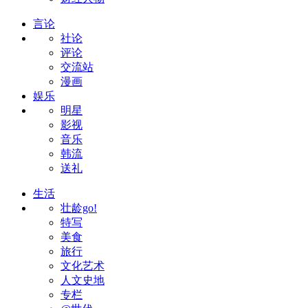
言论
社论
评论
交流站
漫画
娱乐
明星
影视
音乐
韩流
送礼
生活
壮龄go!
特写
美食
旅行
文化艺术
人文史地
专栏