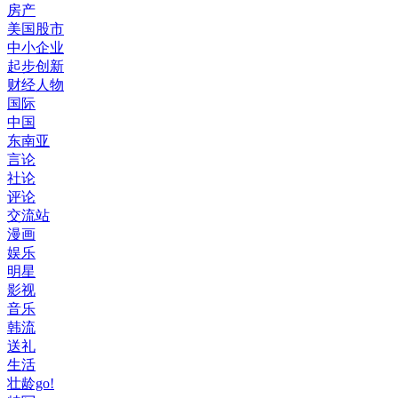
房产
美国股市
中小企业
起步创新
财经人物
国际
中国
东南亚
言论
社论
评论
交流站
漫画
娱乐
明星
影视
音乐
韩流
送礼
生活
壮龄go!