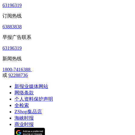
63196319
订阅热线
63883838
早报广告联系
63196319
新闻热线
1800-7416388
或
92288736
新报业媒体网站
网络条款
个人资料保护声明
全检索
ZShop集品店
海峡时报
商业时报