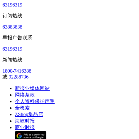
63196319
订阅热线
63883838
早报广告联系
63196319
新闻热线
1800-7416388
或
92288736
新报业媒体网站
网络条款
个人资料保护声明
全检索
ZShop集品店
海峡时报
商业时报