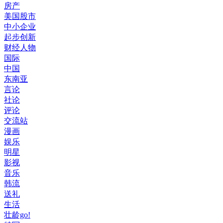
房产
美国股市
中小企业
起步创新
财经人物
国际
中国
东南亚
言论
社论
评论
交流站
漫画
娱乐
明星
影视
音乐
韩流
送礼
生活
壮龄go!