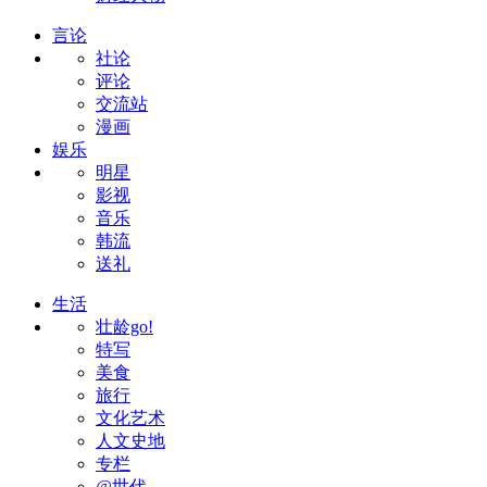
言论
社论
评论
交流站
漫画
娱乐
明星
影视
音乐
韩流
送礼
生活
壮龄go!
特写
美食
旅行
文化艺术
人文史地
专栏
@世代