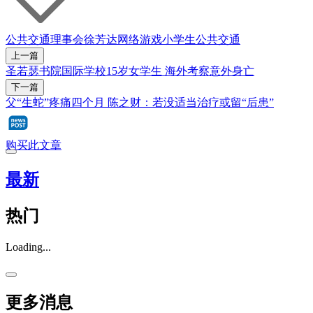
公共交通理事会
徐芳达
网络游戏
小学生
公共交通
上一篇
圣若瑟书院国际学校15岁女学生 海外考察意外身亡
下一篇
父“生蛇”疼痛四个月 陈之财：若没适当治疗或留“后患”
购买此文章
最新
热门
Loading...
更多消息