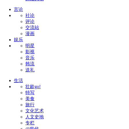
言论
社论
评论
交流站
漫画
娱乐
明星
影视
音乐
韩流
送礼
生活
壮龄go!
特写
美食
旅行
文化艺术
人文史地
专栏
@世代