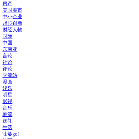
房产
美国股市
中小企业
起步创新
财经人物
国际
中国
东南亚
言论
社论
评论
交流站
漫画
娱乐
明星
影视
音乐
韩流
送礼
生活
壮龄go!