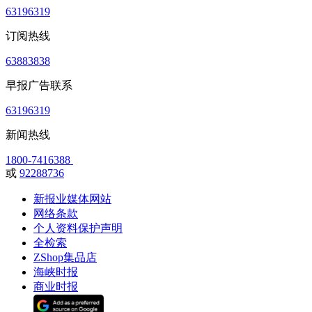
63196319
订阅热线
63883838
早报广告联系
63196319
新闻热线
1800-7416388
或
92288736
新报业媒体网站
网络条款
个人资料保护声明
全检索
ZShop集品店
海峡时报
商业时报