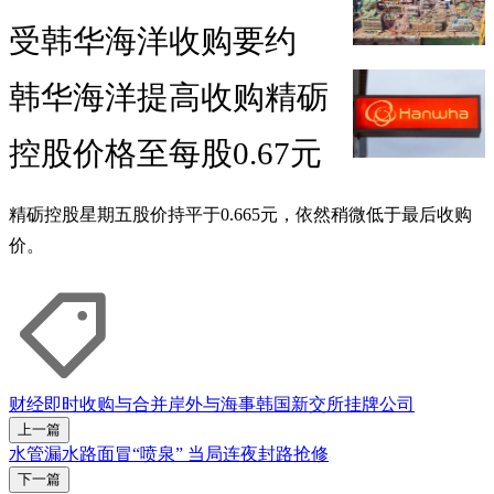
受韩华海洋收购要约
韩华海洋提高收购精砺
控股价格至每股0.67元
精砺控股星期五股价持平于0.665元，依然稍微低于最后收购
价。
财经即时
收购与合并
岸外与海事
韩国
新交所
挂牌公司
上一篇
水管漏水路面冒“喷泉” 当局连夜封路抢修
下一篇