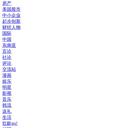
房产
美国股市
中小企业
起步创新
财经人物
国际
中国
东南亚
言论
社论
评论
交流站
漫画
娱乐
明星
影视
音乐
韩流
送礼
生活
壮龄go!