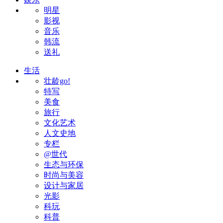
明星
影视
音乐
韩流
送礼
生活
壮龄go!
特写
美食
旅行
文化艺术
人文史地
专栏
@世代
生态与环保
时尚与美容
设计与家居
光影
科玩
科普