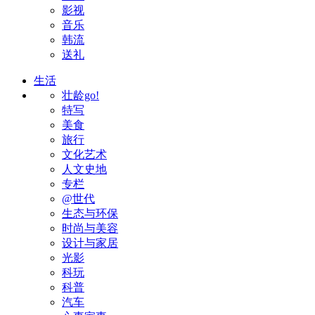
影视
音乐
韩流
送礼
生活
壮龄go!
特写
美食
旅行
文化艺术
人文史地
专栏
@世代
生态与环保
时尚与美容
设计与家居
光影
科玩
科普
汽车