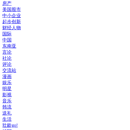
房产
美国股市
中小企业
起步创新
财经人物
国际
中国
东南亚
言论
社论
评论
交流站
漫画
娱乐
明星
影视
音乐
韩流
送礼
生活
壮龄go!