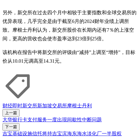
另外，新交所在过去四个月中相较于主要指数和全球交易所的
优异表现，几乎完全是由于截至6月的2024财年业绩上调所
致。摩根士丹利认为，新交所股价在长期内还有7％的上涨空
间，更高的营收也会使市盈率达到23倍到25倍。
该机构在报告中将新交所的评级由“减持”上调至“增持”，目标
价从10.01元调高至14.31元。
财经即时
新交所
新加坡交易所
摩根士丹利
上一篇
大华银行卡支付服务一度出现间歇性中断问题
下一篇
吉宝基础设施信托将持吉宝滨海东海水淡化厂一半股权