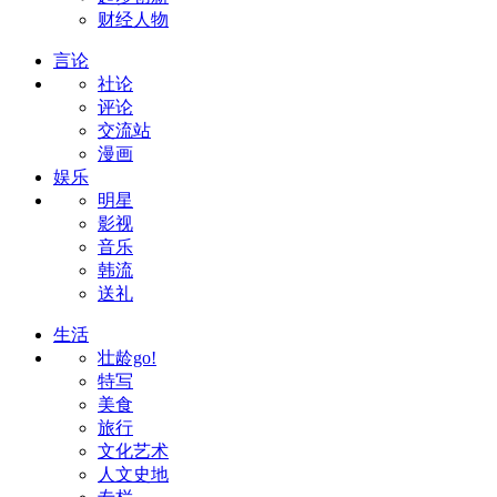
财经人物
言论
社论
评论
交流站
漫画
娱乐
明星
影视
音乐
韩流
送礼
生活
壮龄go!
特写
美食
旅行
文化艺术
人文史地