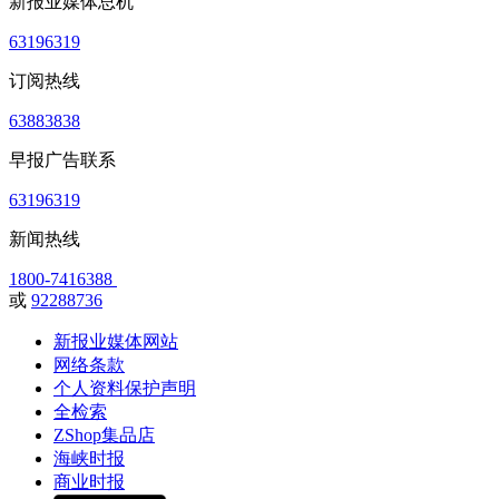
新报业媒体总机
63196319
订阅热线
63883838
早报广告联系
63196319
新闻热线
1800-7416388
或
92288736
新报业媒体网站
网络条款
个人资料保护声明
全检索
ZShop集品店
海峡时报
商业时报