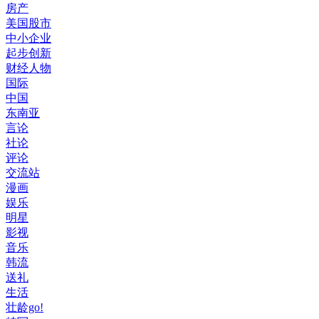
房产
美国股市
中小企业
起步创新
财经人物
国际
中国
东南亚
言论
社论
评论
交流站
漫画
娱乐
明星
影视
音乐
韩流
送礼
生活
壮龄go!