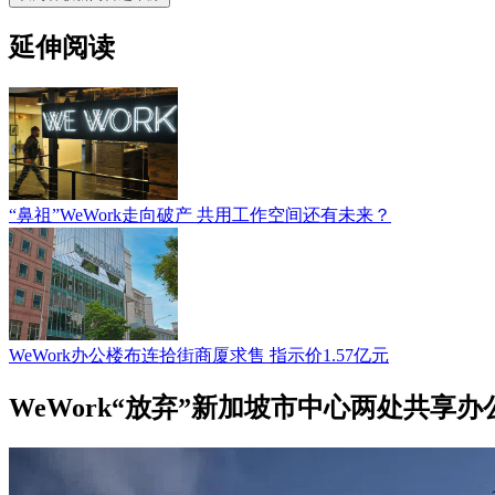
延伸阅读
“鼻祖”WeWork走向破产 共用工作空间还有未来？
WeWork办公楼布连拾街商厦求售 指示价1.57亿元
WeWork“放弃”新加坡市中心两处共享办