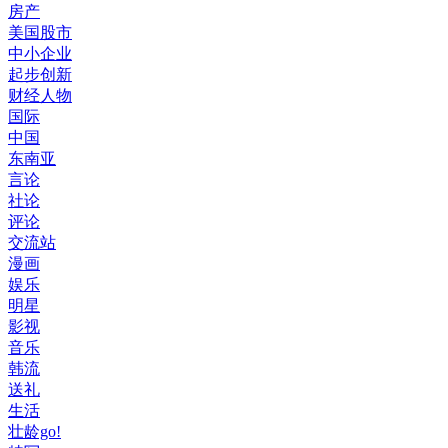
房产
美国股市
中小企业
起步创新
财经人物
国际
中国
东南亚
言论
社论
评论
交流站
漫画
娱乐
明星
影视
音乐
韩流
送礼
生活
壮龄go!