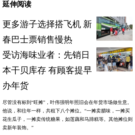
延伸阅读
更多游子选择搭飞机 新
春巴士票销售慢热
受访海味业者：先销日
本干贝库存 有顾客提早
办年货
尽管没有标到“旺摊”，叶伟强明年照旧会在年货市场做生意。
他说，和往年一样，共租下八个摊位。“一摊卖腊味，一摊买
花生瓜子，一摊卖传统糖果，如莲藕和马蹄糕等。其他摊位则
卖新年装饰。”