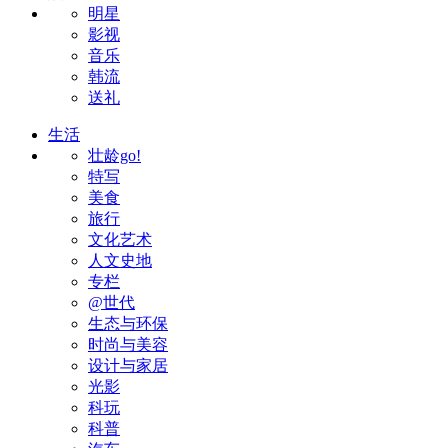
明星
影视
音乐
韩流
送礼
生活
壮龄go!
特写
美食
旅行
文化艺术
人文史地
专栏
@世代
生态与环保
时尚与美容
设计与家居
光影
科玩
科普