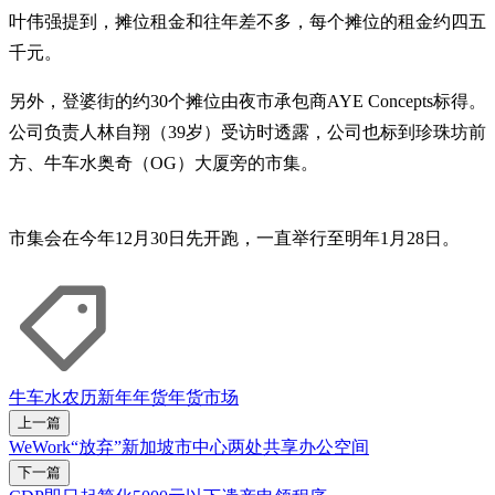
叶伟强提到，摊位租金和往年差不多，每个摊位的租金约四五
千元。
另外，登婆街的约30个摊位由夜市承包商AYE Concepts标得。
公司负责人林自翔（39岁）受访时透露，公司也标到珍珠坊前
方、牛车水奥奇（OG）大厦旁的市集。
市集会在今年12月30日先开跑，一直举行至明年1月28日。
牛车水
农历新年
年货
年货市场
上一篇
WeWork“放弃”新加坡市中心两处共享办公空间
下一篇