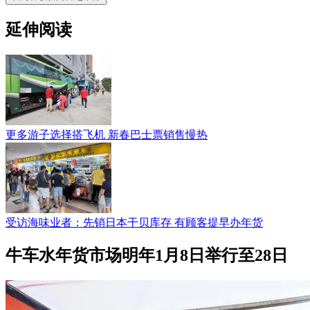
延伸阅读
更多游子选择搭飞机 新春巴士票销售慢热
受访海味业者：先销日本干贝库存 有顾客提早办年货
牛车水年货市场明年1月8日举行至28日