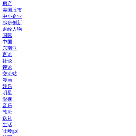
房产
美国股市
中小企业
起步创新
财经人物
国际
中国
东南亚
言论
社论
评论
交流站
漫画
娱乐
明星
影视
音乐
韩流
送礼
生活
壮龄go!