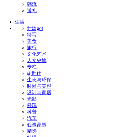
韩流
送礼
生活
壮龄go!
特写
美食
旅行
文化艺术
人文史地
专栏
@世代
生态与环保
时尚与美容
设计与家居
光影
科玩
科普
汽车
心事家事
精选