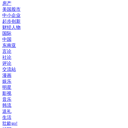
房产
美国股市
中小企业
起步创新
财经人物
国际
中国
东南亚
言论
社论
评论
交流站
漫画
娱乐
明星
影视
音乐
韩流
送礼
生活
壮龄go!