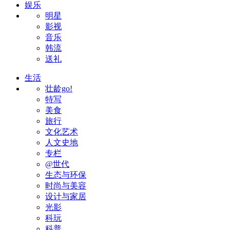
娱乐
明星
影视
音乐
韩流
送礼
生活
壮龄go!
特写
美食
旅行
文化艺术
人文史地
专栏
@世代
生态与环保
时尚与美容
设计与家居
光影
科玩
科普