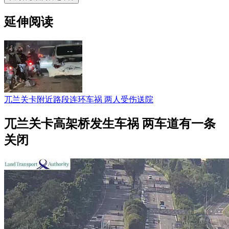
延伸阅读
兀兰关卡附近路段连环车祸 两人受伤送院
兀兰关卡高架桥发生车祸 两车道有一条
关闭