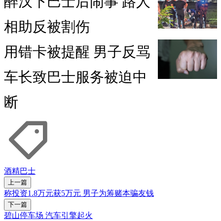
醉汉下巴士后闹事 路人
相助反被割伤
用错卡被提醒 男子反骂
车长致巴士服务被迫中
断
酒精
巴士
上一篇
称投资1.8万元获5万元 男子为筹赌本骗友钱
下一篇
碧山停车场 汽车引擎起火