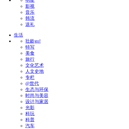
明星
影视
音乐
韩流
送礼
生活
壮龄go!
特写
美食
旅行
文化艺术
人文史地
专栏
@世代
生态与环保
时尚与美容
设计与家居
光影
科玩
科普
汽车