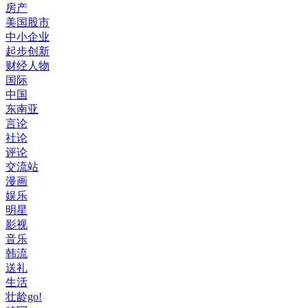
房产
美国股市
中小企业
起步创新
财经人物
国际
中国
东南亚
言论
社论
评论
交流站
漫画
娱乐
明星
影视
音乐
韩流
送礼
生活
壮龄go!