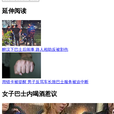
延伸阅读
醉汉下巴士后闹事 路人相助反被割伤
用错卡被提醒 男子反骂车长致巴士服务被迫中断
女子巴士内喝酒惹议