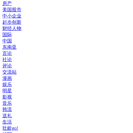
房产
美国股市
中小企业
起步创新
财经人物
国际
中国
东南亚
言论
社论
评论
交流站
漫画
娱乐
明星
影视
音乐
韩流
送礼
生活
壮龄go!