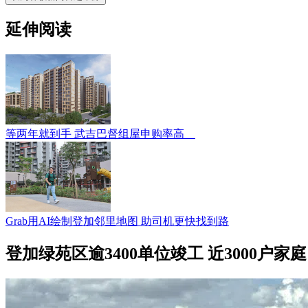
延伸阅读
等两年就到手 武吉巴督组屋申购率高
Grab用AI绘制登加邻里地图 助司机更快找到路
登加绿苑区逾3400单位竣工 近3000户家