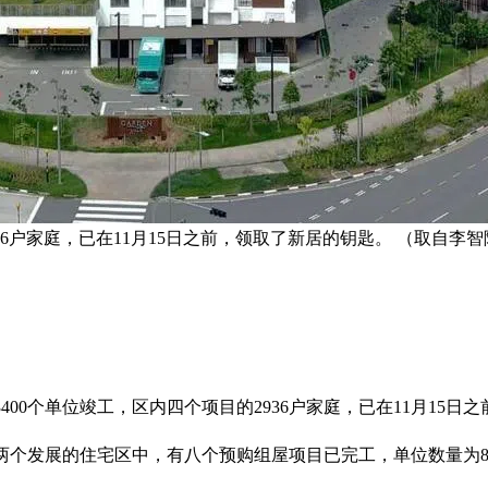
36户家庭，已在11月15日之前，领取了新居的钥匙。 （取自李
有超过3400个单位竣工，区内四个项目的2936户家庭，已在11月15
屋单位，登加首两个发展的住宅区中，有八个预购组屋项目已完工，单位数量