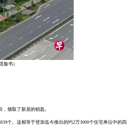
智陞脸书）
日之前，领取了新居的钥匙。
为8839个。这相等于登加迄今推出的约2万3000个住宅单位中的四