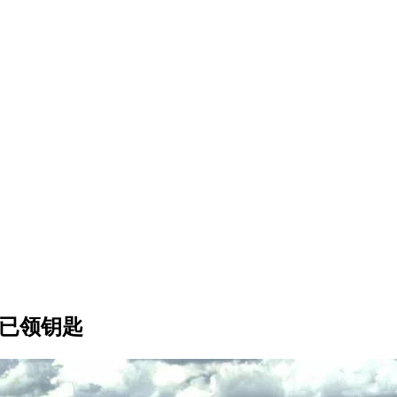
庭已领钥匙