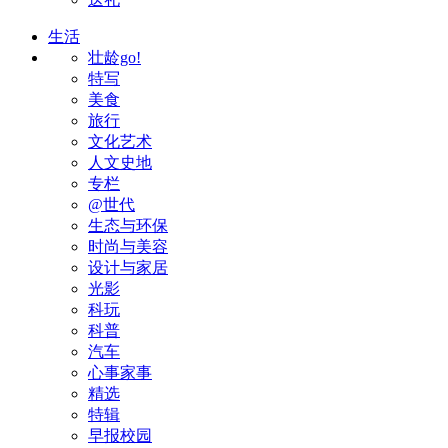
生活
壮龄go!
特写
美食
旅行
文化艺术
人文史地
专栏
@世代
生态与环保
时尚与美容
设计与家居
光影
科玩
科普
汽车
心事家事
精选
特辑
早报校园