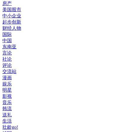
房产
美国股市
中小企业
起步创新
财经人物
国际
中国
东南亚
言论
社论
评论
交流站
漫画
娱乐
明星
影视
音乐
韩流
送礼
生活
壮龄go!