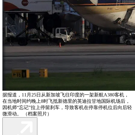
据报道，11月25日从新加坡飞往印度的一架新航A380客机，
在当地时间约晚上8时飞抵新德里的英迪拉甘地国际机场后，
因机师“忘记”拉上停留刹车，导致客机在停靠停机位后向后轻
微滑动。 （档案照片）