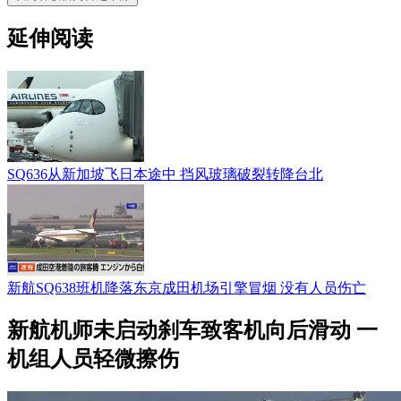
延伸阅读
SQ636从新加坡飞日本途中 挡风玻璃破裂转降台北
新航SQ638班机降落东京成田机场引擎冒烟 没有人员伤亡
新航机师未启动刹车致客机向后滑动 一
机组人员轻微擦伤