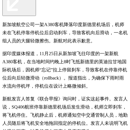
新加坡航空公司一架A380客机降落印度新德里机场后，机师
未在飞机停靠停机位后启动刹车，导致客机向后滑动，一名机
组人员的大腿轻微擦伤。新航对此表示歉意。
据印度媒体报道，11月25日从新加坡飞往印度的一架新航
A380客机，在当地时间约晚上8时飞抵新德里的英迪拉甘地国
际机场后，因机师“忘记”拉上停留刹车，导致客机在停靠停机
位后向后轻微滑动（rollback）。报道指出，为确保下雨时雨
水流向停机坪，停机位在设计上略微倾斜。
新航发言人答复《联合早报》询问时，证实这起事件。发言人
说，SQ406航班停靠新德里机场后发生滑动，机师立即刹车，
将飞机停住。飞机静止后，机师通知空中交通管制人员，地勤
人员随后将飞机安全地拖回指定的停机位。发言人未说明飞机