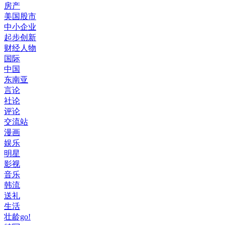
房产
美国股市
中小企业
起步创新
财经人物
国际
中国
东南亚
言论
社论
评论
交流站
漫画
娱乐
明星
影视
音乐
韩流
送礼
生活
壮龄go!