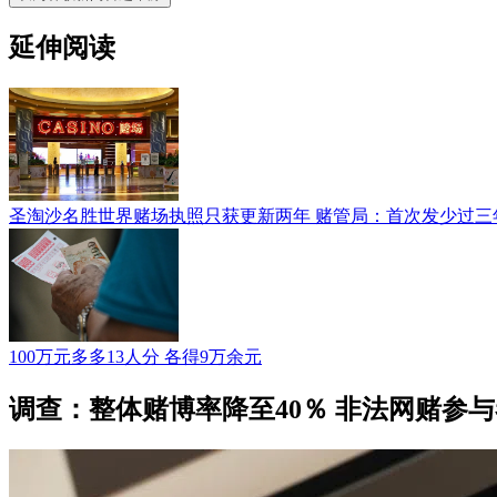
延伸阅读
圣淘沙名胜世界赌场执照只获更新两年 赌管局：首次发少过三
100万元多多13人分 各得9万余元
调查：整体赌博率降至40％ 非法网赌参