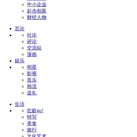
中小企业
起步创新
财经人物
言论
社论
评论
交流站
漫画
娱乐
明星
影视
音乐
韩流
送礼
生活
壮龄go!
特写
美食
旅行
文化艺术