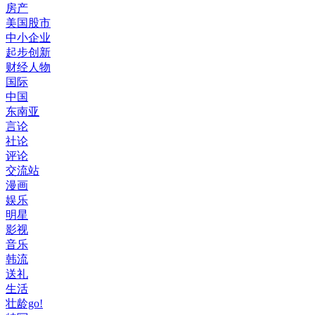
房产
美国股市
中小企业
起步创新
财经人物
国际
中国
东南亚
言论
社论
评论
交流站
漫画
娱乐
明星
影视
音乐
韩流
送礼
生活
壮龄go!