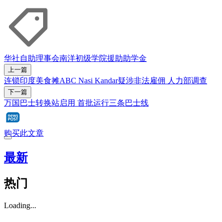
华社自助理事会
南洋初级学院
援助
助学金
上一篇
连锁印度美食摊ABC Nasi Kandar疑涉非法雇佣 人力部调查
下一篇
万国巴士转换站启用 首批运行三条巴士线
购买此文章
最新
热门
Loading...