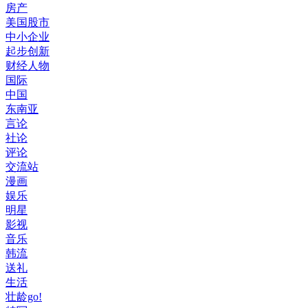
房产
美国股市
中小企业
起步创新
财经人物
国际
中国
东南亚
言论
社论
评论
交流站
漫画
娱乐
明星
影视
音乐
韩流
送礼
生活
壮龄go!