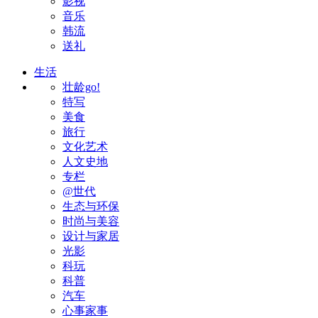
影视
音乐
韩流
送礼
生活
壮龄go!
特写
美食
旅行
文化艺术
人文史地
专栏
@世代
生态与环保
时尚与美容
设计与家居
光影
科玩
科普
汽车
心事家事