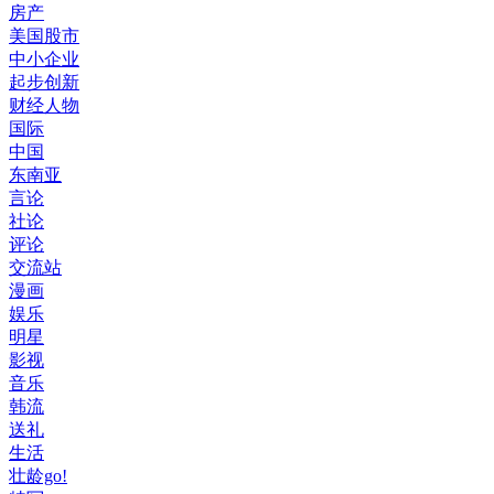
房产
美国股市
中小企业
起步创新
财经人物
国际
中国
东南亚
言论
社论
评论
交流站
漫画
娱乐
明星
影视
音乐
韩流
送礼
生活
壮龄go!