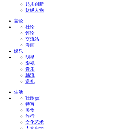
起步创新
财经人物
言论
社论
评论
交流站
漫画
娱乐
明星
影视
音乐
韩流
送礼
生活
壮龄go!
特写
美食
旅行
文化艺术
人文史地