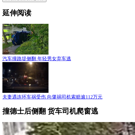
延伸阅读
汽车撞路堤侧翻 年轻男女弃车逃
夫妻遇连环车祸受伤 向肇祸司机索赔逾112万元
撞德士后侧翻 货车司机爬窗逃