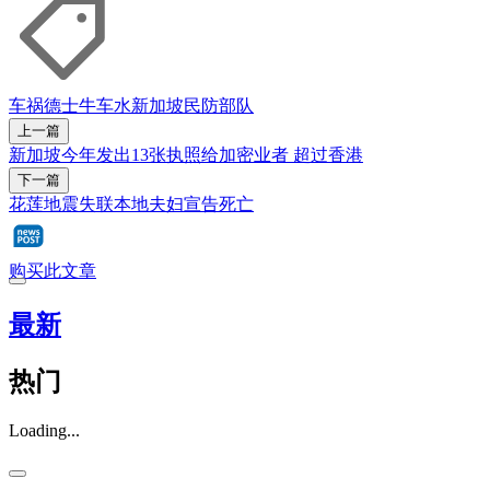
车祸
德士
牛车水
新加坡民防部队
上一篇
新加坡今年发出13张执照给加密业者 超过香港
下一篇
花莲地震失联本地夫妇宣告死亡
购买此文章
最新
热门
Loading...