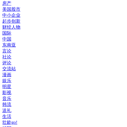
房产
美国股市
中小企业
起步创新
财经人物
国际
中国
东南亚
言论
社论
评论
交流站
漫画
娱乐
明星
影视
音乐
韩流
送礼
生活
壮龄go!