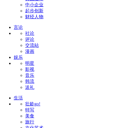
中小企业
起步创新
财经人物
言论
社论
评论
交流站
漫画
娱乐
明星
影视
音乐
韩流
送礼
生活
壮龄go!
特写
美食
旅行
文化艺术