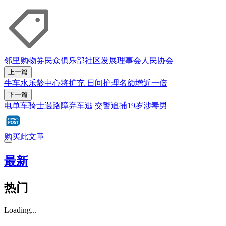
邻里购物券
民众俱乐部
社区发展理事会
人民协会
上一篇
牛车水乐龄中心将扩充 日间护理名额增近一倍
下一篇
电单车骑士遇路障弃车逃 交警追捕19岁涉毒男
购买此文章
最新
热门
Loading...