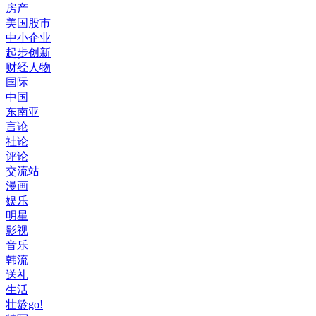
房产
美国股市
中小企业
起步创新
财经人物
国际
中国
东南亚
言论
社论
评论
交流站
漫画
娱乐
明星
影视
音乐
韩流
送礼
生活
壮龄go!