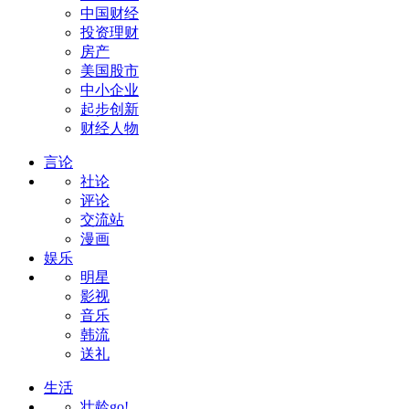
中国财经
投资理财
房产
美国股市
中小企业
起步创新
财经人物
言论
社论
评论
交流站
漫画
娱乐
明星
影视
音乐
韩流
送礼
生活
壮龄go!