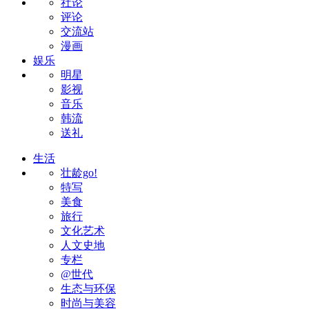
社论
评论
交流站
漫画
娱乐
明星
影视
音乐
韩流
送礼
生活
壮龄go!
特写
美食
旅行
文化艺术
人文史地
专栏
@世代
生态与环保
时尚与美容