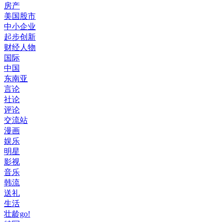
房产
美国股市
中小企业
起步创新
财经人物
国际
中国
东南亚
言论
社论
评论
交流站
漫画
娱乐
明星
影视
音乐
韩流
送礼
生活
壮龄go!