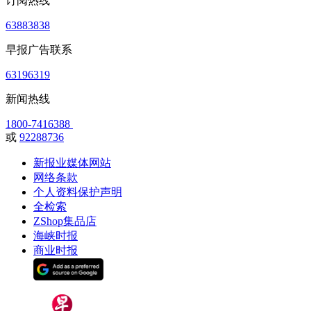
订阅热线
63883838
早报广告联系
63196319
新闻热线
1800-7416388
或
92288736
新报业媒体网站
网络条款
个人资料保护声明
全检索
ZShop集品店
海峡时报
商业时报