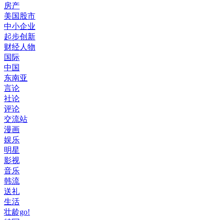
房产
美国股市
中小企业
起步创新
财经人物
国际
中国
东南亚
言论
社论
评论
交流站
漫画
娱乐
明星
影视
音乐
韩流
送礼
生活
壮龄go!