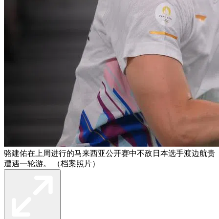
骆建佑在上周进行的马来西亚公开赛中不敌日本选手渡边航贵
遭遇一轮游。 （档案照片）