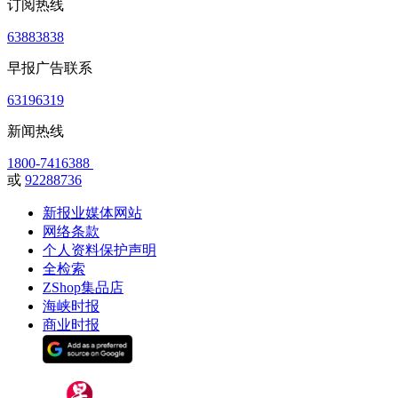
订阅热线
63883838
早报广告联系
63196319
新闻热线
1800-7416388
或
92288736
新报业媒体网站
网络条款
个人资料保护声明
全检索
ZShop集品店
海峡时报
商业时报