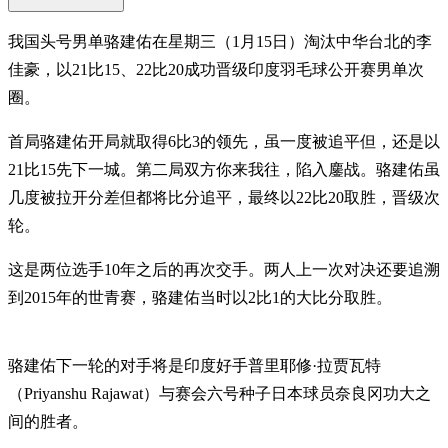
我国头号男单骆建佑在星期三（1月15日）淘汰中华台北的李
佳豪，以21比15、22比20成功晋级印度羽毛球公开赛男单次
圈。
首局骆建佑开局就取得6比3的领先，虽一度被追平但，还是以
21比15先下一城。第二局双方你来我往，陷入鏖战。骆建佑虽
几度被拉开分差但都将比分追平，最终以22比20取胜，晋级次
轮。
这是两位选手10年之后的再次交手。两人上一次对决还要追溯
到2015年的世青赛，骆建佑当时以2比1的大比分取胜。
骆建佑下一轮的对手将是印度好手普里耶修·拉贾瓦特
（Priyanshu Rajawat）与赛会六号种子日本球员奈良冈功大之
间的胜者。