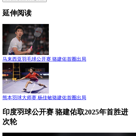
延伸阅读
马来西亚羽毛球公开赛 骆建佑首圈出局
熊本羽球大师赛 杨佳敏骆建佑首圈出局
印度羽球公开赛 骆建佑取2025年首胜进
次轮