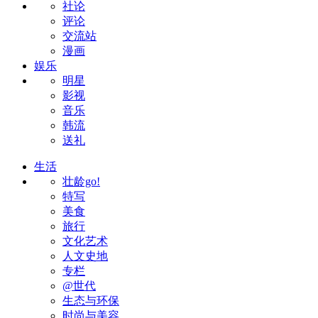
社论
评论
交流站
漫画
娱乐
明星
影视
音乐
韩流
送礼
生活
壮龄go!
特写
美食
旅行
文化艺术
人文史地
专栏
@世代
生态与环保
时尚与美容