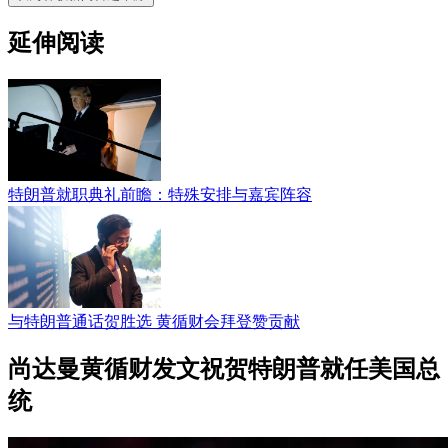
延伸阅读
特朗普就职典礼前瞻：特殊安排与嘉宾阵容
与特朗普通话贺胜选 黄循财会拜登赞贡献
尚达曼黄循财发文祝贺特朗普就任美国总
统