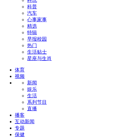
科玩
科普
汽车
心事家事
精选
特辑
早报校园
热门
生活贴士
星座与生肖
体育
视频
新闻
娱乐
生活
系列节目
直播
播客
互动新闻
专题
保健