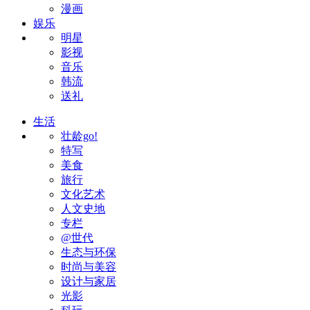
漫画
娱乐
明星
影视
音乐
韩流
送礼
生活
壮龄go!
特写
美食
旅行
文化艺术
人文史地
专栏
@世代
生态与环保
时尚与美容
设计与家居
光影