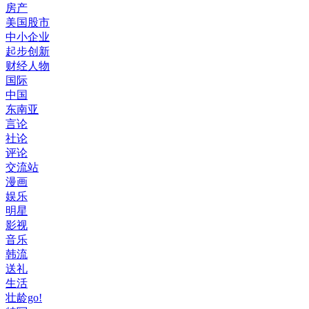
房产
美国股市
中小企业
起步创新
财经人物
国际
中国
东南亚
言论
社论
评论
交流站
漫画
娱乐
明星
影视
音乐
韩流
送礼
生活
壮龄go!