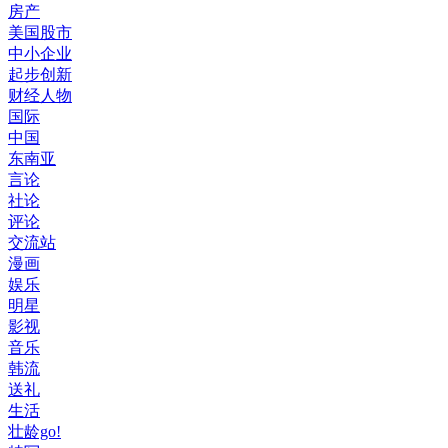
房产
美国股市
中小企业
起步创新
财经人物
国际
中国
东南亚
言论
社论
评论
交流站
漫画
娱乐
明星
影视
音乐
韩流
送礼
生活
壮龄go!