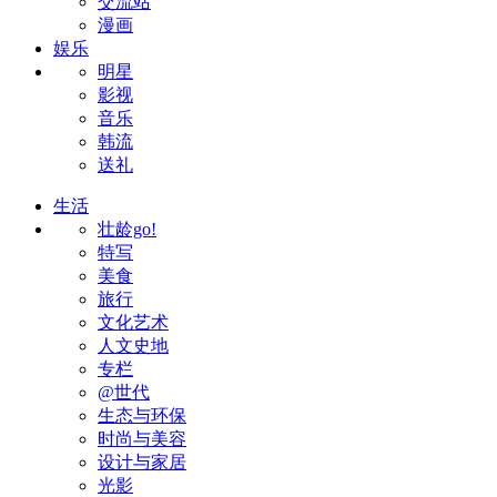
交流站
漫画
娱乐
明星
影视
音乐
韩流
送礼
生活
壮龄go!
特写
美食
旅行
文化艺术
人文史地
专栏
@世代
生态与环保
时尚与美容
设计与家居
光影