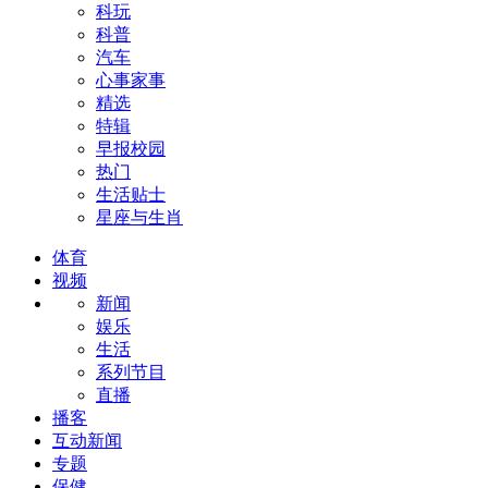
科玩
科普
汽车
心事家事
精选
特辑
早报校园
热门
生活贴士
星座与生肖
体育
视频
新闻
娱乐
生活
系列节目
直播
播客
互动新闻
专题
保健