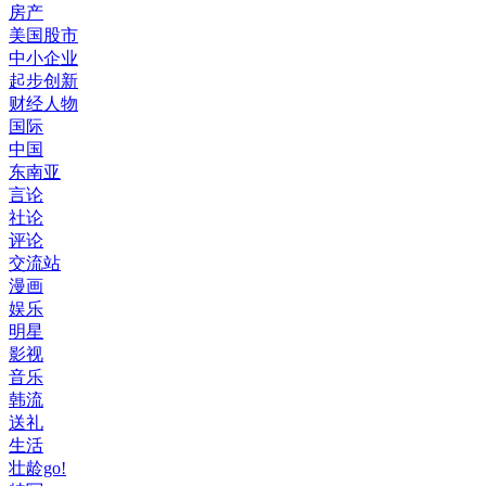
房产
美国股市
中小企业
起步创新
财经人物
国际
中国
东南亚
言论
社论
评论
交流站
漫画
娱乐
明星
影视
音乐
韩流
送礼
生活
壮龄go!