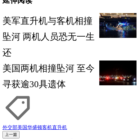
延伸阅读
美军直升机与客机相撞
坠河 两机人员恐无一生
还
美国两机相撞坠河 至今
寻获逾30具遗体
外交部
美国
华盛顿
客机
直升机
上一篇