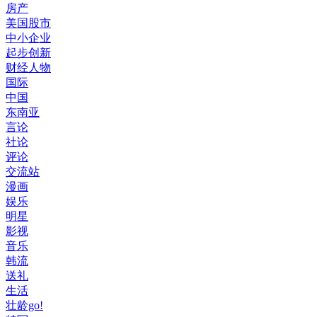
房产
美国股市
中小企业
起步创新
财经人物
国际
中国
东南亚
言论
社论
评论
交流站
漫画
娱乐
明星
影视
音乐
韩流
送礼
生活
壮龄go!