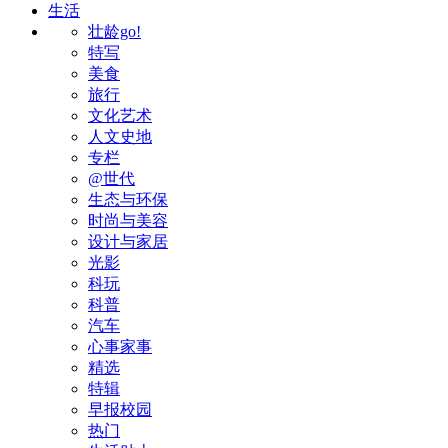
生活
壮龄go!
特写
美食
旅行
文化艺术
人文史地
专栏
@世代
生态与环保
时尚与美容
设计与家居
光影
科玩
科普
汽车
心事家事
精选
特辑
早报校园
热门