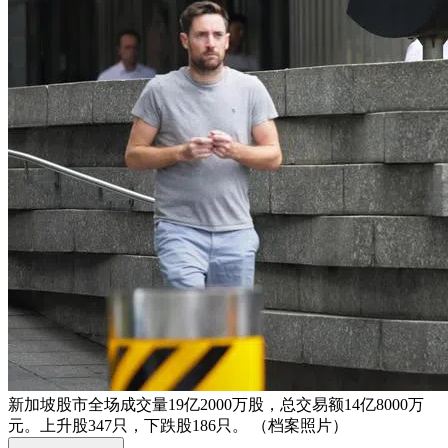
新加坡股市全场成交量19亿2000万股，总交易额14亿8000万
元。上升股347只，下跌股186只。 （档案照片）