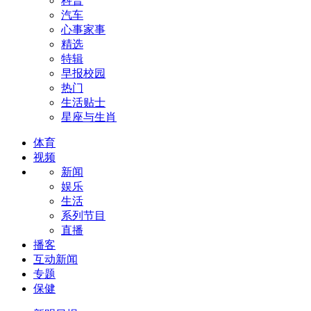
科普
汽车
心事家事
精选
特辑
早报校园
热门
生活贴士
星座与生肖
体育
视频
新闻
娱乐
生活
系列节目
直播
播客
互动新闻
专题
保健