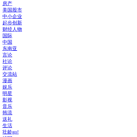
房产
美国股市
中小企业
起步创新
财经人物
国际
中国
东南亚
言论
社论
评论
交流站
漫画
娱乐
明星
影视
音乐
韩流
送礼
生活
壮龄go!