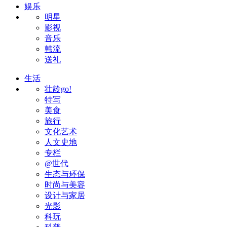
娱乐
明星
影视
音乐
韩流
送礼
生活
壮龄go!
特写
美食
旅行
文化艺术
人文史地
专栏
@世代
生态与环保
时尚与美容
设计与家居
光影
科玩