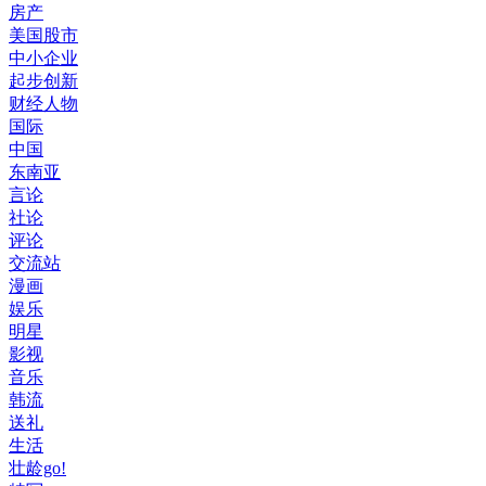
房产
美国股市
中小企业
起步创新
财经人物
国际
中国
东南亚
言论
社论
评论
交流站
漫画
娱乐
明星
影视
音乐
韩流
送礼
生活
壮龄go!