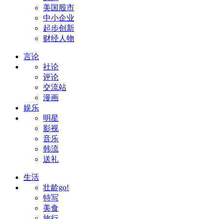
美国股市
中小企业
起步创新
财经人物
言论
社论
评论
交流站
漫画
娱乐
明星
影视
音乐
韩流
送礼
生活
壮龄go!
特写
美食
旅行