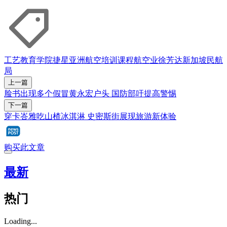
工艺教育学院
捷星亚洲航空
培训课程
航空业
徐芳达
新加坡民航
局
上一篇
脸书出现多个假冒黄永宏户头 国防部吁提高警惕
下一篇
穿卡峇雅吃山楂冰淇淋 史密斯街展现旅游新体验
购买此文章
最新
热门
Loading...