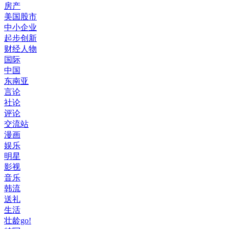
房产
美国股市
中小企业
起步创新
财经人物
国际
中国
东南亚
言论
社论
评论
交流站
漫画
娱乐
明星
影视
音乐
韩流
送礼
生活
壮龄go!