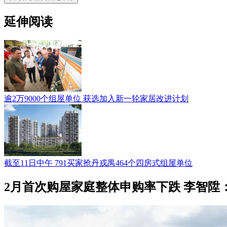
延伸阅读
逾2万9000个组屋单位 获选加入新一轮家居改进计划
截至11日中午 791买家抢丹戎禺464个四房式组屋单位
2月首次购屋家庭整体申购率下跌 李智陞