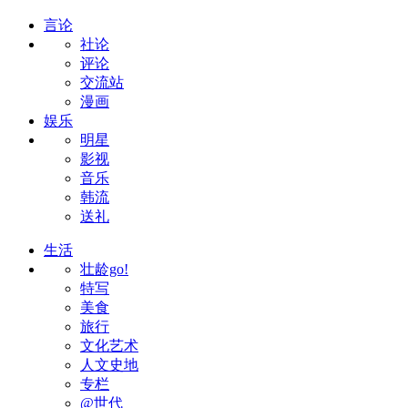
言论
社论
评论
交流站
漫画
娱乐
明星
影视
音乐
韩流
送礼
生活
壮龄go!
特写
美食
旅行
文化艺术
人文史地
专栏
@世代