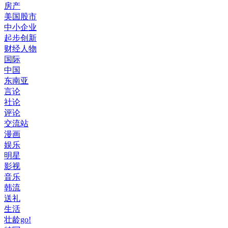
房产
美国股市
中小企业
起步创新
财经人物
国际
中国
东南亚
言论
社论
评论
交流站
漫画
娱乐
明星
影视
音乐
韩流
送礼
生活
壮龄go!