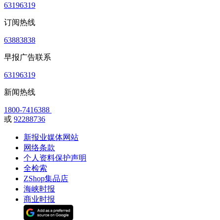
63196319
订阅热线
63883838
早报广告联系
63196319
新闻热线
1800-7416388
或
92288736
新报业媒体网站
网络条款
个人资料保护声明
全检索
ZShop集品店
海峡时报
商业时报