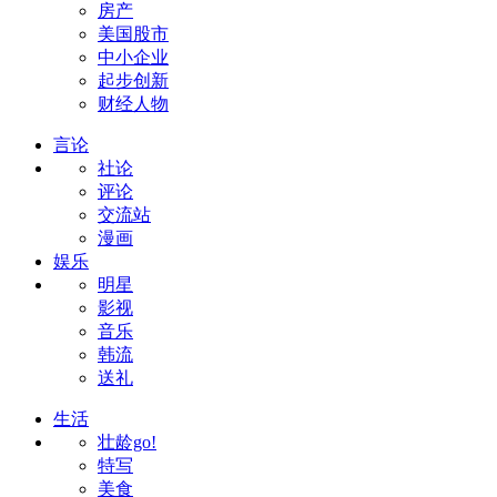
房产
美国股市
中小企业
起步创新
财经人物
言论
社论
评论
交流站
漫画
娱乐
明星
影视
音乐
韩流
送礼
生活
壮龄go!
特写
美食