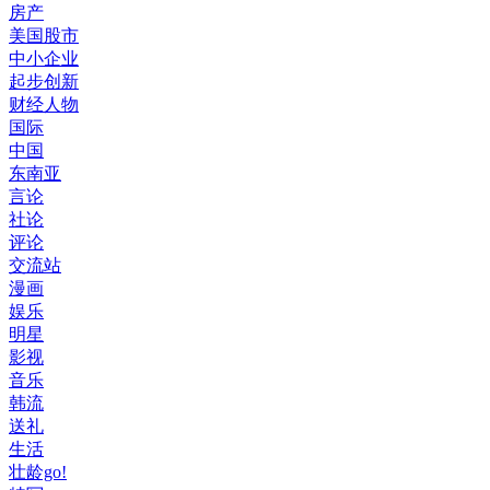
房产
美国股市
中小企业
起步创新
财经人物
国际
中国
东南亚
言论
社论
评论
交流站
漫画
娱乐
明星
影视
音乐
韩流
送礼
生活
壮龄go!