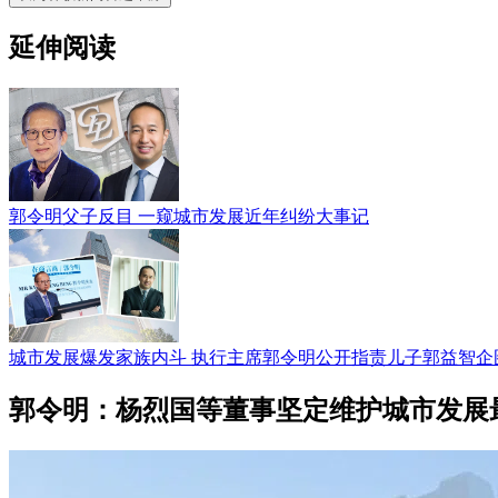
延伸阅读
郭令明父子反目 一窥城市发展近年纠纷大事记
城市发展爆发家族内斗 执行主席郭令明公开指责儿子郭益智企图
郭令明：杨烈国等董事坚定维护城市发展