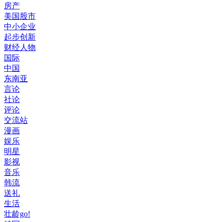
房产
美国股市
中小企业
起步创新
财经人物
国际
中国
东南亚
言论
社论
评论
交流站
漫画
娱乐
明星
影视
音乐
韩流
送礼
生活
壮龄go!