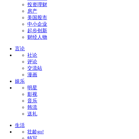
投资理财
房产
美国股市
中小企业
起步创新
财经人物
言论
社论
评论
交流站
漫画
娱乐
明星
影视
音乐
韩流
送礼
生活
壮龄go!
特写