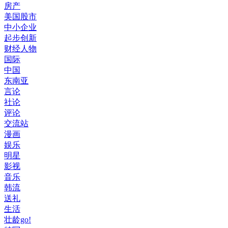
房产
美国股市
中小企业
起步创新
财经人物
国际
中国
东南亚
言论
社论
评论
交流站
漫画
娱乐
明星
影视
音乐
韩流
送礼
生活
壮龄go!