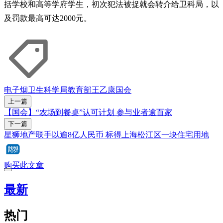
括学校和高等学府学生，初次犯法被捉就会转介给卫科局，以
及罚款最高可达2000元。
电子烟
卫生科学局
教育部
王乙康
国会
上一篇
【国会】“农场到餐桌”认可计划 参与业者逾百家
下一篇
星狮地产联手以逾8亿人民币 标得上海松江区一块住宅用地
购买此文章
最新
热门