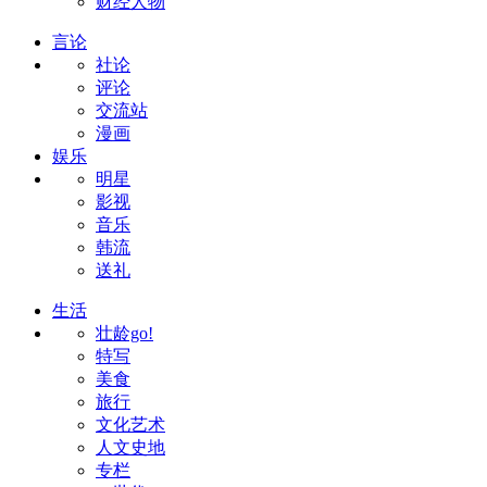
财经人物
言论
社论
评论
交流站
漫画
娱乐
明星
影视
音乐
韩流
送礼
生活
壮龄go!
特写
美食
旅行
文化艺术
人文史地
专栏