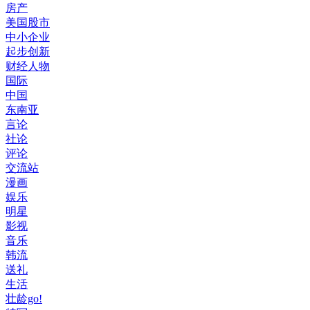
房产
美国股市
中小企业
起步创新
财经人物
国际
中国
东南亚
言论
社论
评论
交流站
漫画
娱乐
明星
影视
音乐
韩流
送礼
生活
壮龄go!