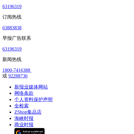
63196319
订阅热线
63883838
早报广告联系
63196319
新闻热线
1800-7416388
或
92288736
新报业媒体网站
网络条款
个人资料保护声明
全检索
ZShop集品店
海峡时报
商业时报