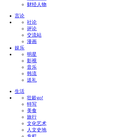
财经人物
言论
社论
评论
交流站
漫画
娱乐
明星
影视
音乐
韩流
送礼
生活
壮龄go!
特写
美食
旅行
文化艺术
人文史地
专栏