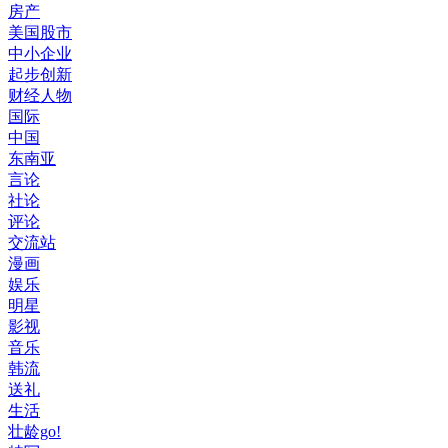
房产
美国股市
中小企业
起步创新
财经人物
国际
中国
东南亚
言论
社论
评论
交流站
漫画
娱乐
明星
影视
音乐
韩流
送礼
生活
壮龄go!