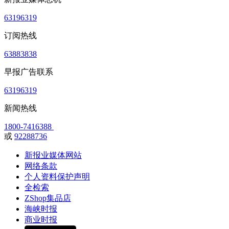
63196319
订阅热线
63883838
早报广告联系
63196319
新闻热线
1800-7416388
或
92288736
新报业媒体网站
网络条款
个人资料保护声明
全检索
ZShop集品店
海峡时报
商业时报