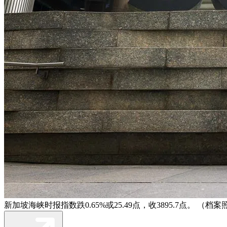
新加坡海峡时报指数跌0.65%或25.49点，收3895.7点。 （档