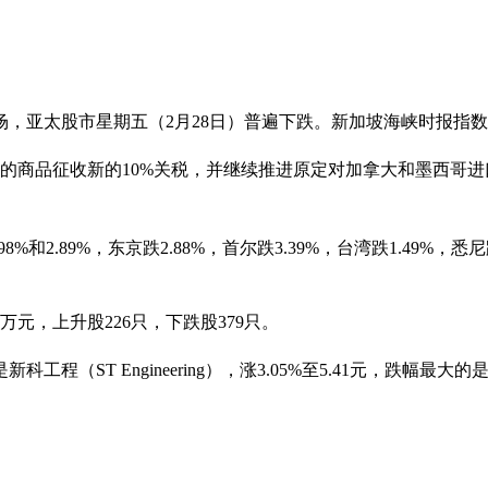
股市星期五（2月28日）普遍下跌。新加坡海峡时报指数跌0.65%
国的商品征收新的10%关税，并继续推进原定对加拿大和墨西哥进
2.89%，东京跌2.88%，首尔跌3.39%，台湾跌1.49%，悉尼跌
0万元，上升股226只，下跌股379只。
 Engineering），涨3.05%至5.41元，跌幅最大的是海庭（