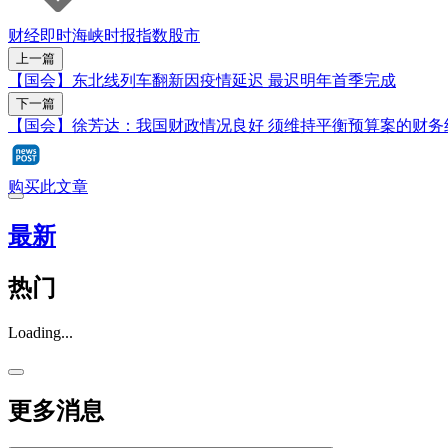
财经即时
海峡时报指数
股市
上一篇
【国会】东北线列车翻新因疫情延迟 最迟明年首季完成
下一篇
【国会】徐芳达：我国财政情况良好 须维持平衡预算案的财务
购买此文章
最新
热门
Loading...
更多消息