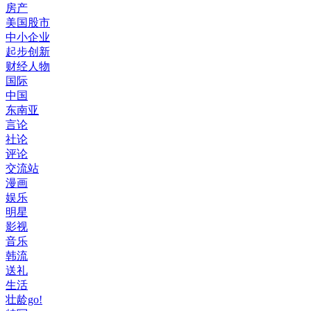
房产
美国股市
中小企业
起步创新
财经人物
国际
中国
东南亚
言论
社论
评论
交流站
漫画
娱乐
明星
影视
音乐
韩流
送礼
生活
壮龄go!