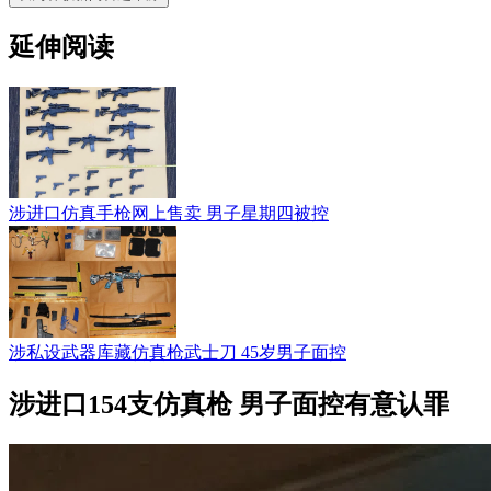
延伸阅读
涉进口仿真手枪网上售卖 男子星期四被控
涉私设武器库藏仿真枪武士刀 45岁男子面控
涉进口154支仿真枪 男子面控有意认罪