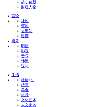
起步创新
财经人物
言论
社论
评论
交流站
漫画
娱乐
明星
影视
音乐
韩流
送礼
生活
壮龄go!
特写
美食
旅行
文化艺术
人文史地