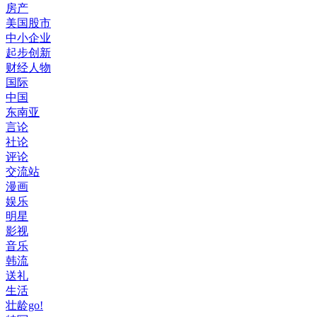
房产
美国股市
中小企业
起步创新
财经人物
国际
中国
东南亚
言论
社论
评论
交流站
漫画
娱乐
明星
影视
音乐
韩流
送礼
生活
壮龄go!