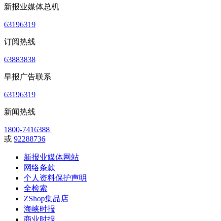
新报业媒体总机
63196319
订阅热线
63883838
早报广告联系
63196319
新闻热线
1800-7416388
或
92288736
新报业媒体网站
网络条款
个人资料保护声明
全检索
ZShop集品店
海峡时报
商业时报