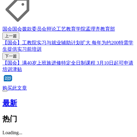
国会
国会拨款委员会辩论
工艺教育学院
孟理齐
教育部
上一篇
【国会】工教院实习与就业辅助计划扩大 每年为约200特需学
生提供实习前培训
下一篇
【国会】满40岁上班族进修特定全日制课程 3月10日起可申请
培训津贴
购买此文章
最新
热门
Loading...