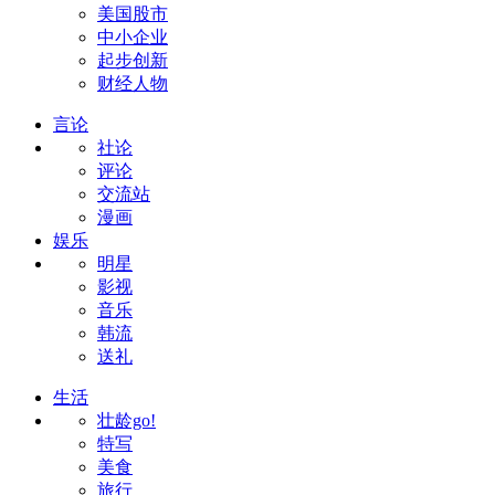
美国股市
中小企业
起步创新
财经人物
言论
社论
评论
交流站
漫画
娱乐
明星
影视
音乐
韩流
送礼
生活
壮龄go!
特写
美食
旅行