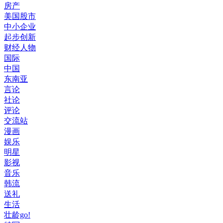
房产
美国股市
中小企业
起步创新
财经人物
国际
中国
东南亚
言论
社论
评论
交流站
漫画
娱乐
明星
影视
音乐
韩流
送礼
生活
壮龄go!