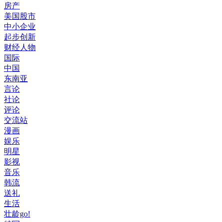
房产
美国股市
中小企业
起步创新
财经人物
国际
中国
东南亚
言论
社论
评论
交流站
漫画
娱乐
明星
影视
音乐
韩流
送礼
生活
壮龄go!