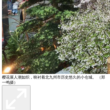
樱花展人潮如织，映衬着北九州市历史悠久的小仓城。 （郑
一鸣摄）