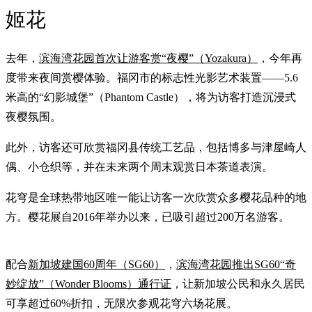
姬花
去年，
滨海湾花园首次让游客赏“夜樱”（Yozakura）
，今年再
度带来夜间赏樱体验。福冈市的标志性光影艺术装置——5.6
米高的“幻影城堡”（Phantom Castle），将为访客打造沉浸式
夜樱氛围。
此外，访客还可欣赏福冈县传统工艺品，包括博多与津屋崎人
偶、小仓织等，并在未来两个周末观赏日本茶道表演。
花穹是全球热带地区唯一能让访客一次欣赏众多樱花品种的地
方。樱花展自2016年举办以来，已吸引超过200万名游客。
配合
新加坡建国60周年（SG60）
，
滨海湾花园推出SG60“奇
妙绽放”（Wonder Blooms）通行证
，让新加坡公民和永久居民
可享超过60%折扣，无限次参观花穹六场花展。