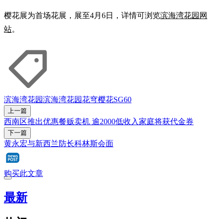
樱花展为首场花展，展至4月6日，详情可浏览
滨海湾花园网
站
。
滨海湾花园
滨海湾花园花穹
樱花
SG60
上一篇
西南区推出优惠餐贩卖机 逾2000低收入家庭将获代金券
下一篇
黄永宏与新西兰防长科林斯会面
购买此文章
最新