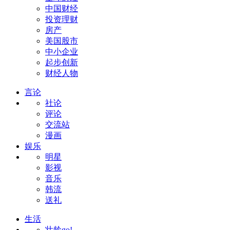
中国财经
投资理财
房产
美国股市
中小企业
起步创新
财经人物
言论
社论
评论
交流站
漫画
娱乐
明星
影视
音乐
韩流
送礼
生活
壮龄go!