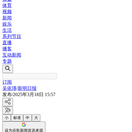
体育
视频
新闻
娱乐
生活
系列节目
直播
播客
互动新闻
专题
订阅
吴依瑾
/
新明日报
发布
/
2025年3月18日 15:57
小
标准
中
大
设为谷歌新闻首选来源