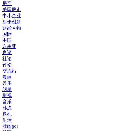
房产
美国股市
中小企业
起步创新
财经人物
国际
中国
东南亚
言论
社论
评论
交流站
漫画
娱乐
明星
影视
音乐
韩流
送礼
生活
壮龄go!