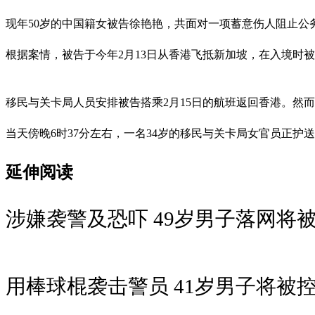
现年50岁的中国籍女被告徐艳艳，共面对一项蓄意伤人阻止
根据案情，被告于今年2月13日从香港飞抵新加坡，在入境时
移民与关卡局人员安排被告搭乘2月15日的航班返回香港。然
当天傍晚6时37分左右，一名34岁的移民与关卡局女官员正
延伸阅读
涉嫌袭警及恐吓 49岁男子落网将
用棒球棍袭击警员 41岁男子将被