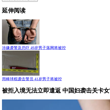
延伸阅读
涉嫌袭警及恐吓 49岁男子落网将被控
用棒球棍袭击警员 41岁男子将被控
被拒入境无法立即遣返 中国妇袭击关卡女