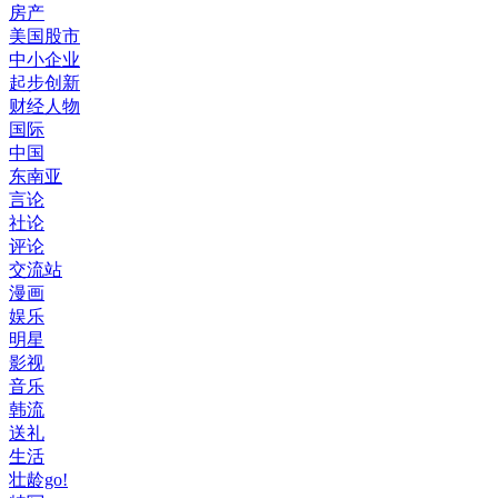
房产
美国股市
中小企业
起步创新
财经人物
国际
中国
东南亚
言论
社论
评论
交流站
漫画
娱乐
明星
影视
音乐
韩流
送礼
生活
壮龄go!