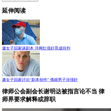
延伸阅读
邀女子回家谈剧本 洋网红强奸罪成待判
邀女子回家讨论“剧本创作” 俄籍男子涉强奸
律师公会副会长谢明达被指言论不当 律
师界要求解释或辞职