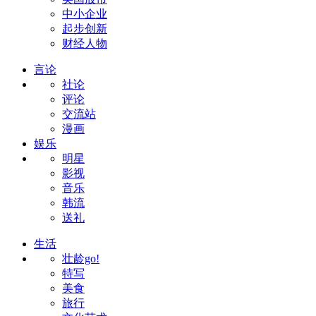
中小企业
起步创新
财经人物
言论
社论
评论
交流站
漫画
娱乐
明星
影视
音乐
韩流
送礼
生活
壮龄go!
特写
美食
旅行