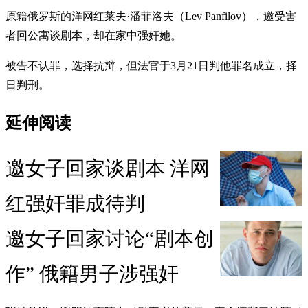
原籍俄罗斯的
洋网红莱夫·潘菲洛夫
（Lev Panfilov），邀受害
者回公寓谈剧本，却在家中强奸她。
被告不认罪，选择抗辩，但法官于3月21日判他罪名成立，择
日判刑。
延伸阅读
邀女子回家谈剧本 洋网
红强奸罪成待判
邀女子回家讨论“剧本创
作” 俄籍男子涉强奸