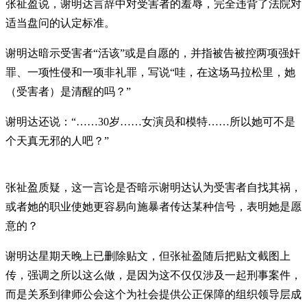
张祉盈说，谢明达言辞中对受害者的羞辱，完全违背了法院对
适当盘问的认定标准。
谢明达暗示受害者“活该”或是自愿的，并指被告被控两项强奸
罪、一项性侵和一项非礼罪，写说“哇，在这场马拉松里，她
（受害者）是清醒的吗？”
谢明达还说：“……30岁……女演员和模特……所以她可不是
个天真无邪的人吧？”
张祉盈质疑，这一言论是否暗示谢明达认为受害者自找其祸，
或者她的职业使她更容易向施暴者传达某种信号，表明她是愿
意的？
谢明达星期天晚上已删除贴文，但张祉盈随后把贴文截图上
传，强调之所以这么做，是因为这不仅仅涉及一起刑事案件，
而是关系到律师公会这个为社会提供公正保障的组织领导层成