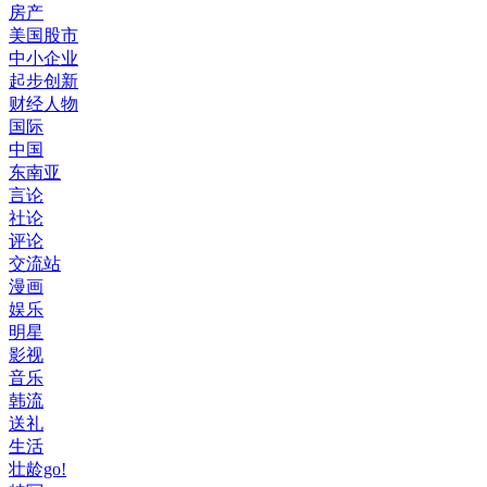
房产
美国股市
中小企业
起步创新
财经人物
国际
中国
东南亚
言论
社论
评论
交流站
漫画
娱乐
明星
影视
音乐
韩流
送礼
生活
壮龄go!