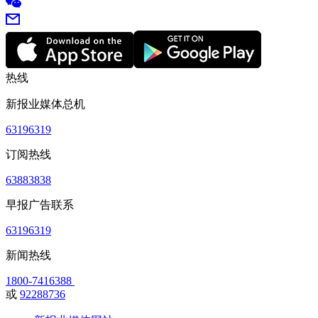
热线
新报业媒体总机
63196319
订阅热线
63883838
早报广告联系
63196319
新闻热线
1800-7416388
或
92288736