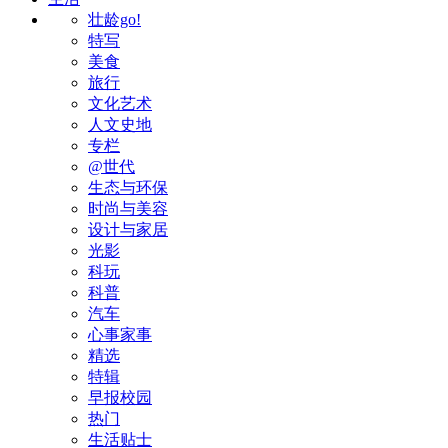
壮龄go!
特写
美食
旅行
文化艺术
人文史地
专栏
@世代
生态与环保
时尚与美容
设计与家居
光影
科玩
科普
汽车
心事家事
精选
特辑
早报校园
热门
生活贴士