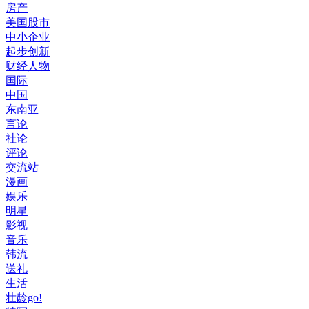
房产
美国股市
中小企业
起步创新
财经人物
国际
中国
东南亚
言论
社论
评论
交流站
漫画
娱乐
明星
影视
音乐
韩流
送礼
生活
壮龄go!