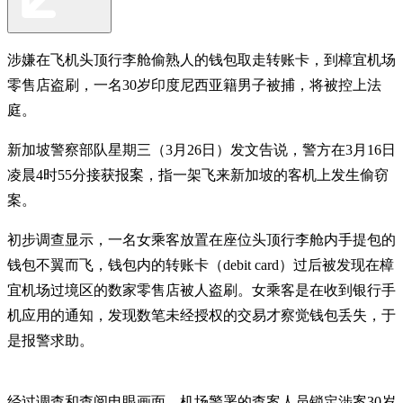
涉嫌在飞机头顶行李舱偷熟人的钱包取走转账卡，到樟宜机场
零售店盗刷，一名30岁印度尼西亚籍男子被捕，将被控上法
庭。
新加坡警察部队星期三（3月26日）发文告说，警方在3月16日
凌晨4时55分接获报案，指一架飞来新加坡的客机上发生偷窃
案。
初步调查显示，一名女乘客放置在座位头顶行李舱内手提包的
钱包不翼而飞，钱包内的转账卡（debit card）过后被发现在樟
宜机场过境区的数家零售店被人盗刷。女乘客是在收到银行手
机应用的通知，发现数笔未经授权的交易才察觉钱包丢失，于
是报警求助。
经过调查和查阅电眼画面，机场警署的查案人员锁定涉案30岁