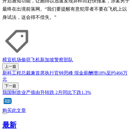
开启通知功能，让她得以迅速发现异样而赶快报案，涉案男子
最终在出境前落网。“我们要提醒有意犯罪者不要在飞机上以
身试法，这会得不偿失。”
樟宜机场
偷窃
飞机
新加坡警察部队
上一篇
新科工程总裁兼首席执行官钟思峰 现金薪酬增18%至约466万
元
下一篇
我国制造业产值由升转跌 2月同比下跌1.3%
购买此文章
最新