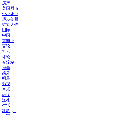
房产
美国股市
中小企业
起步创新
财经人物
国际
中国
东南亚
言论
社论
评论
交流站
漫画
娱乐
明星
影视
音乐
韩流
送礼
生活
壮龄go!