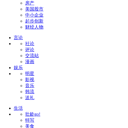
房产
美国股市
中小企业
起步创新
财经人物
言论
社论
评论
交流站
漫画
娱乐
明星
影视
音乐
韩流
送礼
生活
壮龄go!
特写
美食