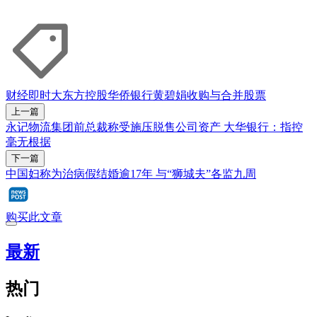
财经即时
大东方控股
华侨银行
黄碧娟
收购与合并
股票
上一篇
永记物流集团前总裁称受施压脱售公司资产 大华银行：指控
毫无根据
下一篇
中国妇称为治病假结婚逾17年 与“狮城夫”各监九周
购买此文章
最新
热门