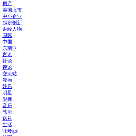
房产
美国股市
中小企业
起步创新
财经人物
国际
中国
东南亚
言论
社论
评论
交流站
漫画
娱乐
明星
影视
音乐
韩流
送礼
生活
壮龄go!