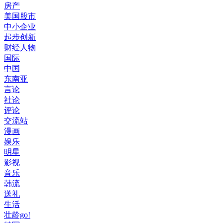
房产
美国股市
中小企业
起步创新
财经人物
国际
中国
东南亚
言论
社论
评论
交流站
漫画
娱乐
明星
影视
音乐
韩流
送礼
生活
壮龄go!