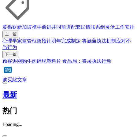
黄循财
新加坡携手前进
共同前进配套
民情联系组
灵活工作安排
上一篇
心理学家监管框架预计明年完成制定 将涵盖执法机制应对不
当行为
下一篇
顾客诉网购牛肉碎现塑料片 食品局：将采执法行动
购买此文章
最新
热门
Loading...