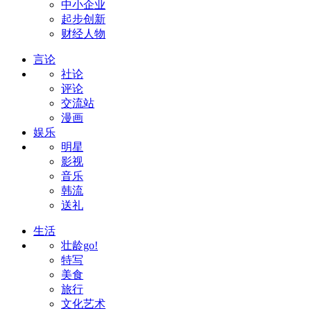
中小企业
起步创新
财经人物
言论
社论
评论
交流站
漫画
娱乐
明星
影视
音乐
韩流
送礼
生活
壮龄go!
特写
美食
旅行
文化艺术