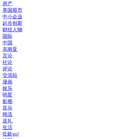
房产
美国股市
中小企业
起步创新
财经人物
国际
中国
东南亚
言论
社论
评论
交流站
漫画
娱乐
明星
影视
音乐
韩流
送礼
生活
壮龄go!