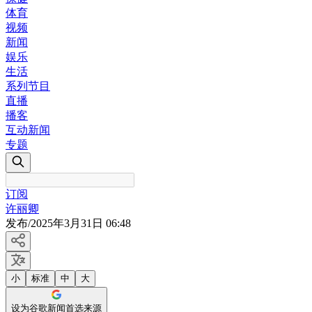
体育
视频
新闻
娱乐
生活
系列节目
直播
播客
互动新闻
专题
订阅
许丽卿
发布
/
2025年3月31日 06:48
小
标准
中
大
设为谷歌新闻首选来源