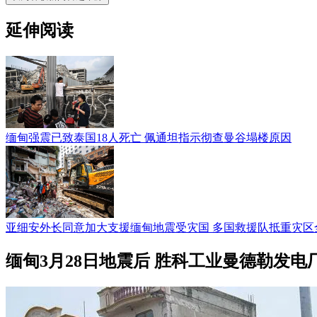
延伸阅读
缅甸强震已致泰国18人死亡 佩通坦指示彻查曼谷塌楼原因
亚细安外长同意加大支援缅甸地震受灾国 多国救援队抵重灾区
缅甸3月28日地震后 胜科工业曼德勒发电