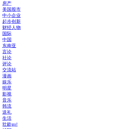
房产
美国股市
中小企业
起步创新
财经人物
国际
中国
东南亚
言论
社论
评论
交流站
漫画
娱乐
明星
影视
音乐
韩流
送礼
生活
壮龄go!