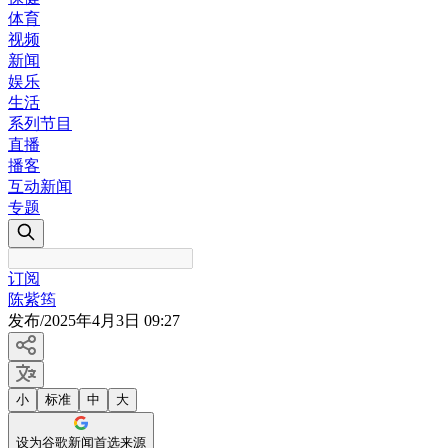
体育
视频
新闻
娱乐
生活
系列节目
直播
播客
互动新闻
专题
订阅
陈紫筠
发布
/
2025年4月3日 09:27
小
标准
中
大
设为谷歌新闻首选来源