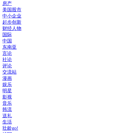
房产
美国股市
中小企业
起步创新
财经人物
国际
中国
东南亚
言论
社论
评论
交流站
漫画
娱乐
明星
影视
音乐
韩流
送礼
生活
壮龄go!