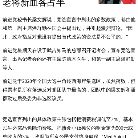
老将新血各占半
前进党秘书长梁文辉说，竞选宣言中列出的多数政策，都由他
和第一副主席潘群勤在国会中提出过，并引起激烈辩论。“因
此，政府指反对党没有提出替代政策的说法是不公平的。”
前进党星期天在设于武吉知马的总部召开记者会，宣布竞选宣
言。出席记者会的还有主席陈清木医生，和第一副主席潘群勤
等人。
前进党于2020年全国大选中角逐西海岸集选区，虽然落败，但
得票率是所有落选反对党团队中最高的，团队中的梁文辉和潘
群勤过后受委为非选区议员。
竞选宣言列出的具体政策主张包括把消费税调低至7％、基本
民生必需品免除消费税、把熟食小贩摊位的租金定为500元或
总收入的3％、政府为所有公民支付终身健保（MediShield