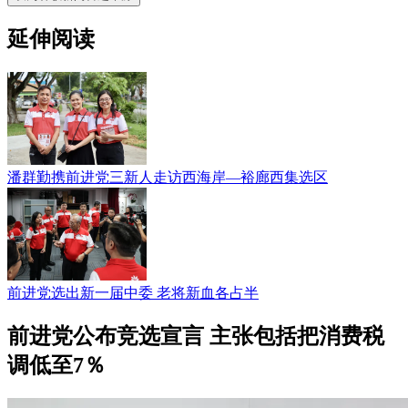
延伸阅读
潘群勤携前进党三新人走访西海岸—裕廊西集选区
前进党选出新一届中委 老将新血各占半
前进党公布竞选宣言 主张包括把消费税
调低至7％