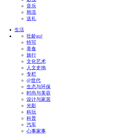
音乐
韩流
送礼
生活
壮龄go!
特写
美食
旅行
文化艺术
人文史地
专栏
@世代
生态与环保
时尚与美容
设计与家居
光影
科玩
科普
汽车
心事家事