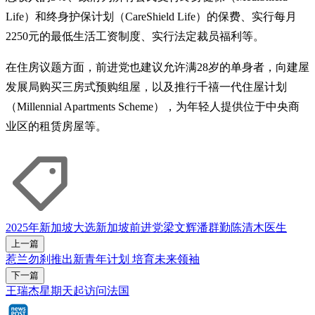
Life）和终身护保计划（CareShield Life）的保费、实行每月
2250元的最低生活工资制度、实行法定裁员福利等。
在住房议题方面，前进党也建议允许满28岁的单身者，向建屋
发展局购买三房式预购组屋，以及推行千禧一代住屋计划
（Millennial Apartments Scheme），为年轻人提供位于中央商
业区的租赁房屋等。
2025年新加坡大选
新加坡前进党
梁文辉
潘群勤
陈清木医生
上一篇
惹兰勿刹推出新青年计划 培育未来领袖
下一篇
王瑞杰星期天起访问法国