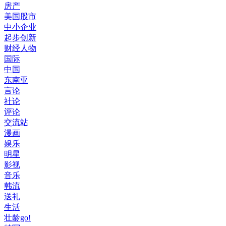
房产
美国股市
中小企业
起步创新
财经人物
国际
中国
东南亚
言论
社论
评论
交流站
漫画
娱乐
明星
影视
音乐
韩流
送礼
生活
壮龄go!